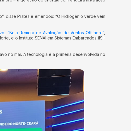
isso”, disse Prates e emendou: “O Hidrogênio verde vem
vo, “Boia Remota de Avaliação de Ventos Offshore”
,
rte, e o Instituto SENAI em Sistemas Embarcados (ISI-
vo no mar. A tecnologia é a primeira desenvolvida no