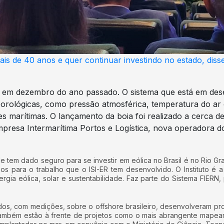
is de 40 anos e quer continuar investindo no estado, dis
s em dezembro do ano passado. O sistema que está em des
eorológicas, como pressão atmosférica, temperatura do ar e
s marítimas. O lançamento da boia foi realizado a cerca d
sa Intermarítima Portos e Logística, nova operadora do 
e tem dado seguro para se investir em eólica no Brasil é no Rio Gr
s para o trabalho que o ISI-ER tem desenvolvido. O Instituto é a 
gia eólica, solar e sustentabilidade. Faz parte do Sistema FIERN
dos, com medições, sobre o offshore brasileiro, desenvolveram pro
ambém estão à frente de projetos como o mais abrangente mapeame