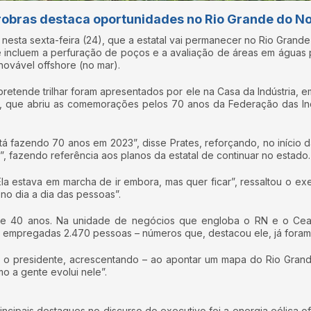
robras destaca oportunidades no Rio Grande do Nor
u nesta sexta-feira (24), que a estatal vai permanecer no Rio Gra
e incluem a perfuração de poços e a avaliação de áreas em águas 
ovável offshore (no mar).
ende trilhar foram apresentados por ele na Casa da Indústria, em 
, que abriu as comemorações pelos 70 anos da Federação das Ind
á fazendo 70 anos em 2023”, disse Prates, reforçando, no início d
, fazendo referência aos planos da estatal de continuar no estado.
. Ela estava em marcha de ir embora, mas quer ficar”, ressaltou o 
no dia a dia das pessoas”.
de 40 anos. Na unidade de negócios que engloba o RN e o Ceará
ão empregadas 2.470 pessoas – números que, destacou ele, já fora
sse o presidente, acrescentando – ao apontar um mapa do Rio Gra
o a gente evolui nele”.
incipais destaques no discurso do executivo foi a energia eólica o