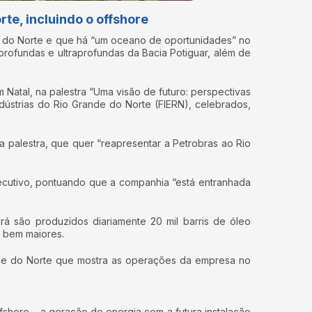
te, incluindo o offshore
nde do Norte e que há “um oceano de oportunidades” no
profundas e ultraprofundas da Bacia Potiguar, além de
Natal, na palestra “Uma visão de futuro: perspectivas
ústrias do Rio Grande do Norte (FIERN), celebrados,
a palestra, que quer “reapresentar a Petrobras ao Rio
executivo, pontuando que a companhia “está entranhada
 são produzidos diariamente 20 mil barris de óleo
m bem maiores.
nde do Norte que mostra as operações da empresa no
ffshore – a geração de energia com a futura instalação