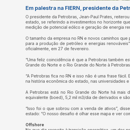
Em palestra na FIERN, presidente da Pet
O presidente da Petrobras, Jean-Paul Prates, reitero
estado, se referindo a investimentos no horizonte qu
medição de potencial eólico e geração de energia ren
O tamanho da empresa no RN e novos caminhos que pret
para a produção de petróleo e energias renováveis”
oficialmente, em 27 de fevereiro.
“Uma feliz coincidência é que a Petrobras também est
Grande do Norte e o Rio Grande do Norte à Petrobras”
“A Petrobras fica no RN e isso não é uma frase fácil
na história econômica do estado, nas universidades e 
A Petrobras está no Rio Grande do Norte há mais 
equivalente (boed), 5,2 mil m3/dia de derivados e s
“Isso foi o que sobrou com a venda de ativos”, di
estado: “O nosso desafio é olhar esse mapa e ver com
Offshore
No que diz respeito à transição energética, um dos pr