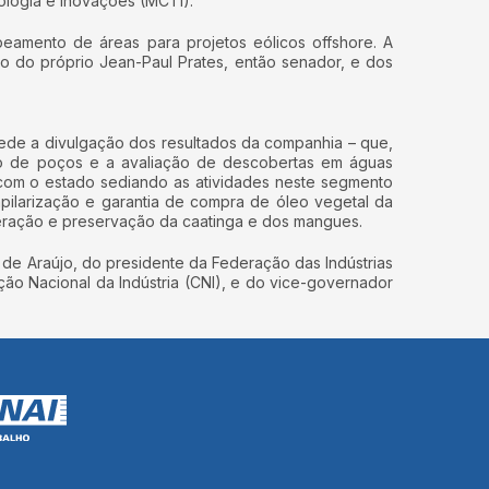
ologia e Inovações (MCTI).
eamento de áreas para projetos eólicos offshore. A
ão do próprio Jean-Paul Prates, então senador, e dos
cede a divulgação dos resultados da companhia – que,
ção de poços e a avaliação de descobertas em águas
 com o estado sediando as atividades neste segmento
apilarização e garantia de compra de óleo vegetal da
uperação e preservação da caatinga e dos mangues.
 de Araújo, do presidente da Federação das Indústrias
o Nacional da Indústria (CNI), e do vice-governador