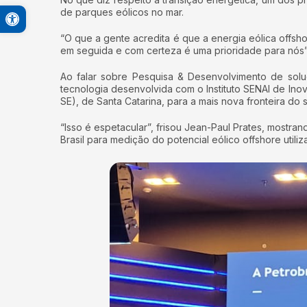
Open toolbar
de parques eólicos no mar.
A+
“O que a gente acredita é que a energia eólica offsho
A-
em seguida e com certeza é uma prioridade para nós”
Contraste Alto
Ao falar sobre Pesquisa & Desenvolvimento de solu
Monocromático
tecnologia desenvolvida com o Instituto SENAI de Ino
SE), de Santa Catarina, para a mais nova fronteira do 
PB&A
“Isso é espetacular”, frisou Jean-Paul Prates, most
Reset
Brasil para medição do potencial eólico offshore utiliz