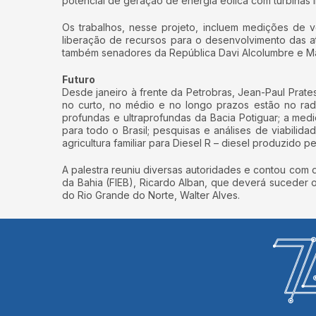
potencial de geração de energia eólica com turbinas 
Os trabalhos, nesse projeto, incluem medições de 
liberação de recursos para o desenvolvimento das at
também senadores da República Davi Alcolumbre e Mar
Futuro
Desde janeiro à frente da Petrobras, Jean-Paul Prat
no curto, no médio e no longo prazos estão no rad
profundas e ultraprofundas da Bacia Potiguar; a me
para todo o Brasil; pesquisas e análises de viabili
agricultura familiar para Diesel R – diesel produzid
A palestra reuniu diversas autoridades e contou com 
da Bahia (FIEB), Ricardo Alban, que deverá suceder
do Rio Grande do Norte, Walter Alves.