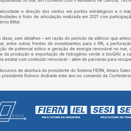
implantadas no mar, em convênio com o Ministério de Ciência, Tecn
velocidade e direção dos ventos em pontos estratégicos e o map
ividades é fruto de articulação realizada em 2021 com participaç
cio Bittar.
es disse, sem detalhes – em razão do período de silêncio que ante
ar, entre outras frentes de investimentos para o RN, a perfura
dição de potencial eólico e geração de energia renovável no mar,
dade da produção e exportação de hidrogênio verde e bioQAV; a c
o pela estatal com conteúdo renovável – além de parcerias para rec
discursos de abertura do presidente do Sistema FIERN, Amaro Sales
 o presidente Robson Andrade este ano no comando da Confederaçã