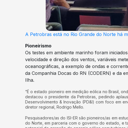
A Petrobras está no Rio Grande do Norte há ma
Pioneirismo
Os testes em ambiente marinho foram iniciado
velocidade e direção dos ventos, variáveis met
oceanográficas, a exemplo de ondas e corrente
da Companhia Docas do RN (CODERN) e da empre
Ilha.
“É o estado pioneiro em medição eólica no Brasil, ond
destacou o presidente da Petrobras, pedindo aplauso
Desenvolvimento & Inovação (PD&I) com foco em ener
diretor regional, Rodrigo Mello.
Pesquisadores/as do ISI-ER são pioneiros/as em estu
do Norte, em parceria com o governo do estado, e t